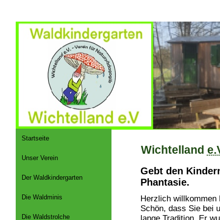
Startseite
Wichtelland
e.
Unser Verein
Gebt den Kindern
Der Waldkindergarten
Phantasie.
Die Waldminis
Herzlich willkommen 
Schön, dass Sie bei 
Die Waldstrolche
lange Tradition. Er w